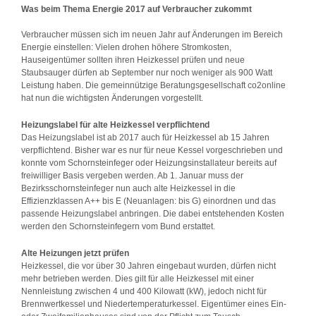
Was beim Thema Energie 2017 auf Verbraucher zukommt
Verbraucher müssen sich im neuen Jahr auf Änderungen im Bereich
Energie einstellen: Vielen drohen höhere Stromkosten,
Hauseigentümer sollten ihren Heizkessel prüfen und neue
Staubsauger dürfen ab September nur noch weniger als 900 Watt
Leistung haben. Die gemeinnützige Beratungsgesellschaft co2online
hat nun die wichtigsten Änderungen vorgestellt.
Heizungslabel für alte Heizkessel verpflichtend
Das Heizungslabel ist ab 2017 auch für Heizkessel ab 15 Jahren
verpflichtend. Bisher war es nur für neue Kessel vorgeschrieben und
konnte vom Schornsteinfeger oder Heizungsinstallateur bereits auf
freiwilliger Basis vergeben werden. Ab 1. Januar muss der
Bezirksschornsteinfeger nun auch alte Heizkessel in die
Effizienzklassen A++ bis E (Neuanlagen: bis G) einordnen und das
passende Heizungslabel anbringen. Die dabei entstehenden Kosten
werden den Schornsteinfegern vom Bund erstattet.
Alte Heizungen jetzt prüfen
Heizkessel, die vor über 30 Jahren eingebaut wurden, dürfen nicht
mehr betrieben werden. Dies gilt für alle Heizkessel mit einer
Nennleistung zwischen 4 und 400 Kilowatt (kW), jedoch nicht für
Brennwertkessel und Niedertemperaturkessel. Eigentümer eines Ein-