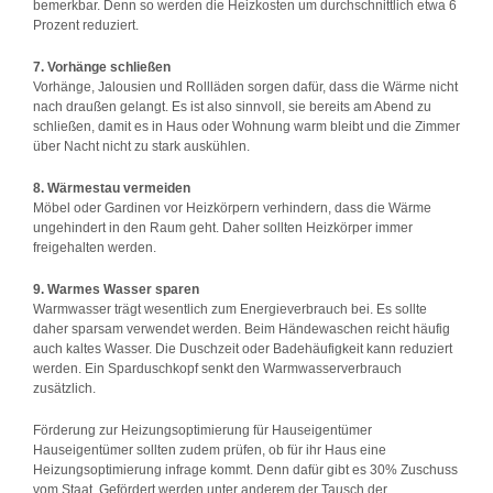
bemerkbar. Denn so werden die Heizkosten um durchschnittlich etwa 6
Prozent reduziert.
7. Vorhänge schließen
Vorhänge, Jalousien und Rollläden sorgen dafür, dass die Wärme nicht
nach draußen gelangt. Es ist also sinnvoll, sie bereits am Abend zu
schließen, damit es in Haus oder Wohnung warm bleibt und die Zimmer
über Nacht nicht zu stark auskühlen.
8. Wärmestau vermeiden
Möbel oder Gardinen vor Heizkörpern verhindern, dass die Wärme
ungehindert in den Raum geht. Daher sollten Heizkörper immer
freigehalten werden.
9. Warmes Wasser sparen
Warmwasser trägt wesentlich zum Energieverbrauch bei. Es sollte
daher sparsam verwendet werden. Beim Händewaschen reicht häufig
auch kaltes Wasser. Die Duschzeit oder Badehäufigkeit kann reduziert
werden. Ein Sparduschkopf senkt den Warmwasserverbrauch
zusätzlich.
Förderung zur Heizungsoptimierung für Hauseigentümer
Hauseigentümer sollten zudem prüfen, ob für ihr Haus eine
Heizungsoptimierung infrage kommt. Denn dafür gibt es 30% Zuschuss
vom Staat. Gefördert werden unter anderem der Tausch der