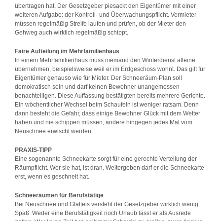
übertragen hat. Der Gesetzgeber piesackt den Eigentümer mit einer
weiteren Aufgabe: der Kontroll- und Überwachungspflicht. Vermieter
müssen regelmäßig Streife laufen und prüfen, ob der Mieter den
Gehweg auch wirklich regelmäßig schippt.
Faire Aufteilung im Mehrfamilienhaus
In einem Mehrfamilienhaus muss niemand den Winterdienst alleine
übernehmen, beispielsweise weil er im Erdgeschoss wohnt. Das gilt für
Eigentümer genauso wie für Mieter. Der Schneeräum-Plan soll
demokratisch sein und darf keinen Bewohner unangemessen
benachteiligen. Diese Auffassung bestätigten bereits mehrere Gerichte.
Ein wöchentlicher Wechsel beim Schaufeln ist weniger ratsam. Denn
dann besteht die Gefahr, dass einige Bewohner Glück mit dem Wetter
haben und nie schippen müssen, andere hingegen jedes Mal vom
Neuschnee erwischt werden.
PRAXIS-TIPP
Eine sogenannte Schneekarte sorgt für eine gerechte Verteilung der
Räumpflicht. Wer sie hat, ist dran. Weitergeben darf er die Schneekarte
erst, wenn es geschneit hat.
Schneeräumen für Berufstätige
Bei Neuschnee und Glatteis versteht der Gesetzgeber wirklich wenig
Spaß. Weder eine Berufstätigkeit noch Urlaub lässt er als Ausrede