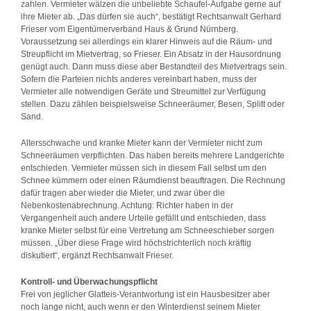
zahlen. Vermieter wälzen die unbeliebte Schaufel-Aufgabe gerne auf
ihre Mieter ab. „Das dürfen sie auch“, bestätigt Rechtsanwalt Gerhard
Frieser vom Eigentümerverband Haus & Grund Nürnberg.
Voraussetzung sei allerdings ein klarer Hinweis auf die Räum- und
Streupflicht im Mietvertrag, so Frieser. Ein Absatz in der Hausordnung
genügt auch. Dann muss diese aber Bestandteil des Mietvertrags sein.
Sofern die Parteien nichts anderes vereinbart haben, muss der
Vermieter alle notwendigen Geräte und Streumittel zur Verfügung
stellen. Dazu zählen beispielsweise Schneeräumer, Besen, Splitt oder
Sand.
Altersschwache und kranke Mieter kann der Vermieter nicht zum
Schneeräumen verpflichten. Das haben bereits mehrere Landgerichte
entschieden. Vermieter müssen sich in diesem Fall selbst um den
Schnee kümmern oder einen Räumdienst beauftragen. Die Rechnung
dafür tragen aber wieder die Mieter, und zwar über die
Nebenkostenabrechnung. Achtung: Richter haben in der
Vergangenheit auch andere Urteile gefällt und entschieden, dass
kranke Mieter selbst für eine Vertretung am Schneeschieber sorgen
müssen. „Über diese Frage wird höchstrichterlich noch kräftig
diskutiert“, ergänzt Rechtsanwalt Frieser.
Kontroll- und Überwachungspflicht
Frei von jeglicher Glatteis-Verantwortung ist ein Hausbesitzer aber
noch lange nicht, auch wenn er den Winterdienst seinem Mieter