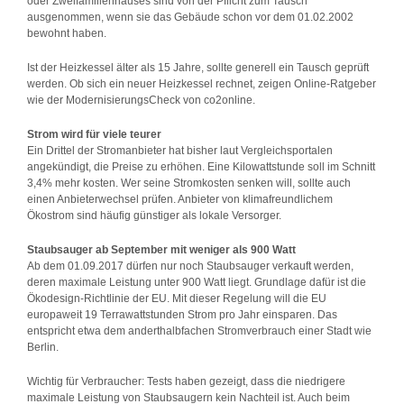
oder Zweifamilienhauses sind von der Pflicht zum Tausch
ausgenommen, wenn sie das Gebäude schon vor dem 01.02.2002
bewohnt haben.
Ist der Heizkessel älter als 15 Jahre, sollte generell ein Tausch geprüft
werden. Ob sich ein neuer Heizkessel rechnet, zeigen Online-Ratgeber
wie der ModernisierungsCheck von co2online.
Strom wird für viele teurer
Ein Drittel der Stromanbieter hat bisher laut Vergleichsportalen
angekündigt, die Preise zu erhöhen. Eine Kilowattstunde soll im Schnitt
3,4% mehr kosten. Wer seine Stromkosten senken will, sollte auch
einen Anbieterwechsel prüfen. Anbieter von klimafreundlichem
Ökostrom sind häufig günstiger als lokale Versorger.
Staubsauger ab September mit weniger als 900 Watt
Ab dem 01.09.2017 dürfen nur noch Staubsauger verkauft werden,
deren maximale Leistung unter 900 Watt liegt. Grundlage dafür ist die
Ökodesign-Richtlinie der EU. Mit dieser Regelung will die EU
europaweit 19 Terrawattstunden Strom pro Jahr einsparen. Das
entspricht etwa dem anderthalbfachen Stromverbrauch einer Stadt wie
Berlin.
Wichtig für Verbraucher: Tests haben gezeigt, dass die niedrigere
maximale Leistung von Staubsaugern kein Nachteil ist. Auch beim