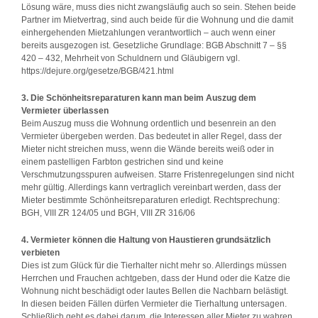
Lösung wäre, muss dies nicht zwangsläufig auch so sein. Stehen beide
Partner im Mietvertrag, sind auch beide für die Wohnung und die damit
einhergehenden Mietzahlungen verantwortlich – auch wenn einer
bereits ausgezogen ist. Gesetzliche Grundlage: BGB Abschnitt 7 – §§
420 – 432, Mehrheit von Schuldnern und Gläubigern vgl.
https://dejure.org/gesetze/BGB/421.html
3. Die Schönheitsreparaturen kann man beim Auszug dem
Vermieter überlassen
Beim Auszug muss die Wohnung ordentlich und besenrein an den
Vermieter übergeben werden. Das bedeutet in aller Regel, dass der
Mieter nicht streichen muss, wenn die Wände bereits weiß oder in
einem pastelligen Farbton gestrichen sind und keine
Verschmutzungsspuren aufweisen. Starre Fristenregelungen sind nicht
mehr gültig. Allerdings kann vertraglich vereinbart werden, dass der
Mieter bestimmte Schönheitsreparaturen erledigt. Rechtsprechung:
BGH, VIII ZR 124/05 und BGH, VIII ZR 316/06
4. Vermieter können die Haltung von Haustieren grundsätzlich
verbieten
Dies ist zum Glück für die Tierhalter nicht mehr so. Allerdings müssen
Herrchen und Frauchen achtgeben, dass der Hund oder die Katze die
Wohnung nicht beschädigt oder lautes Bellen die Nachbarn belästigt.
In diesen beiden Fällen dürfen Vermieter die Tierhaltung untersagen.
Schließlich geht es dabei darum, die Interessen aller Mieter zu wahren,