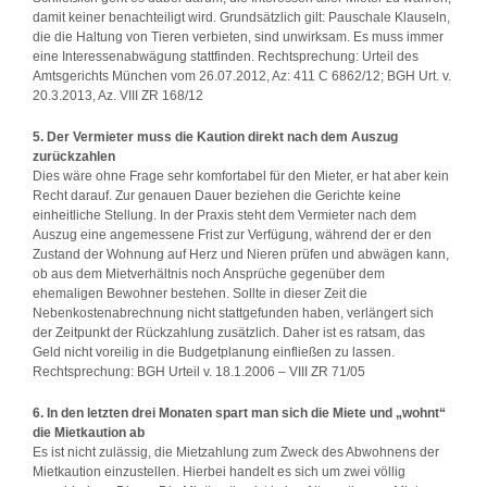
damit keiner benachteiligt wird. Grundsätzlich gilt: Pauschale Klauseln,
die die Haltung von Tieren verbieten, sind unwirksam. Es muss immer
eine Interessenabwägung stattfinden. Rechtsprechung: Urteil des
Amtsgerichts München vom 26.07.2012, Az: 411 C 6862/12; BGH Urt. v.
20.3.2013, Az. VIII ZR 168/12
5. Der Vermieter muss die Kaution direkt nach dem Auszug
zurückzahlen
Dies wäre ohne Frage sehr komfortabel für den Mieter, er hat aber kein
Recht darauf. Zur genauen Dauer beziehen die Gerichte keine
einheitliche Stellung. In der Praxis steht dem Vermieter nach dem
Auszug eine angemessene Frist zur Verfügung, während der er den
Zustand der Wohnung auf Herz und Nieren prüfen und abwägen kann,
ob aus dem Mietverhältnis noch Ansprüche gegenüber dem
ehemaligen Bewohner bestehen. Sollte in dieser Zeit die
Nebenkostenabrechnung nicht stattgefunden haben, verlängert sich
der Zeitpunkt der Rückzahlung zusätzlich. Daher ist es ratsam, das
Geld nicht voreilig in die Budgetplanung einfließen zu lassen.
Rechtsprechung: BGH Urteil v. 18.1.2006 – VIII ZR 71/05
6. In den letzten drei Monaten spart man sich die Miete und „wohnt“
die Mietkaution ab
Es ist nicht zulässig, die Mietzahlung zum Zweck des Abwohnens der
Mietkaution einzustellen. Hierbei handelt es sich um zwei völlig