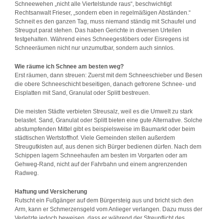
Schneewehen „nicht alle Viertelstunde raus“, beschwichtigt
Rechtsanwalt Frieser, „sondern eben in regelmäßigen Abständen.“
Schneit es den ganzen Tag, muss niemand ständig mit Schaufel und
Streugut parat stehen. Das haben Gerichte in diversen Urteilen
festgehalten. Während eines Schneegestöbers oder Eisregens ist
Schneeräumen nicht nur unzumutbar, sondern auch sinnlos.
Wie räume ich Schnee am besten weg?
Erst räumen, dann streuen: Zuerst mit dem Schneeschieber und Besen
die obere Schneeschicht beseitigen, danach gefrorene Schnee- und
Eisplatten mit Sand, Granulat oder Splitt bestreuen.
Die meisten Städte verbieten Streusalz, weil es die Umwelt zu stark
belastet. Sand, Granulat oder Splitt bieten eine gute Alternative. Solche
abstumpfenden Mittel gibt es beispielsweise im Baumarkt oder beim
städtischen Wertstoffhof. Viele Gemeinden stellen außerdem
Streugutkisten auf, aus denen sich Bürger bedienen dürfen. Nach dem
Schippen lagern Schneehaufen am besten im Vorgarten oder am
Gehweg-Rand, nicht auf der Fahrbahn und einem angrenzenden
Radweg.
Haftung und Versicherung
Rutscht ein Fußgänger auf dem Bürgersteig aus und bricht sich den
Arm, kann er Schmerzensgeld vom Anlieger verlangen. Dazu muss der
Verletzte jedoch beweisen, dass er während der Streupflicht des