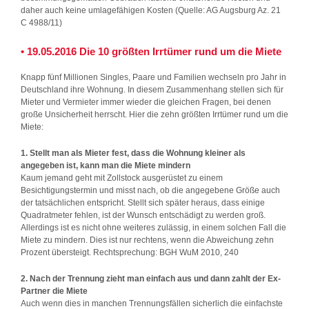
daher auch keine umlagefähigen Kosten (Quelle: AG Augsburg Az. 21
C 4988/11)
• 19.05.2016 Die 10 größten Irrtümer rund um die Miete
Knapp fünf Millionen Singles, Paare und Familien wechseln pro Jahr in
Deutschland ihre Wohnung. In diesem Zusammenhang stellen sich für
Mieter und Vermieter immer wieder die gleichen Fragen, bei denen
große Unsicherheit herrscht. Hier die zehn größten Irrtümer rund um die
Miete:
1. Stellt man als Mieter fest, dass die Wohnung kleiner als
angegeben ist, kann man die Miete mindern
Kaum jemand geht mit Zollstock ausgerüstet zu einem
Besichtigungstermin und misst nach, ob die angegebene Größe auch
der tatsächlichen entspricht. Stellt sich später heraus, dass einige
Quadratmeter fehlen, ist der Wunsch entschädigt zu werden groß.
Allerdings ist es nicht ohne weiteres zulässig, in einem solchen Fall die
Miete zu mindern. Dies ist nur rechtens, wenn die Abweichung zehn
Prozent übersteigt. Rechtsprechung: BGH WuM 2010, 240
2. Nach der Trennung zieht man einfach aus und dann zahlt der Ex-
Partner die Miete
Auch wenn dies in manchen Trennungsfällen sicherlich die einfachste