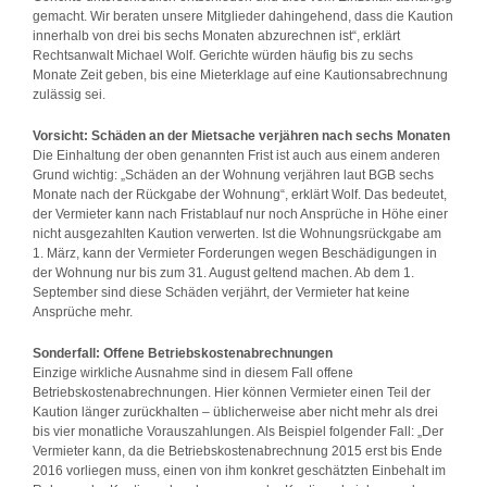
gemacht. Wir beraten unsere Mitglieder dahingehend, dass die Kaution
innerhalb von drei bis sechs Monaten abzurechnen ist“, erklärt
Rechtsanwalt Michael Wolf. Gerichte würden häufig bis zu sechs
Monate Zeit geben, bis eine Mieterklage auf eine Kautionsabrechnung
zulässig sei.
Vorsicht: Schäden an der Mietsache verjähren nach sechs Monaten
Die Einhaltung der oben genannten Frist ist auch aus einem anderen
Grund wichtig: „Schäden an der Wohnung verjähren laut BGB sechs
Monate nach der Rückgabe der Wohnung“, erklärt Wolf. Das bedeutet,
der Vermieter kann nach Fristablauf nur noch Ansprüche in Höhe einer
nicht ausgezahlten Kaution verwerten. Ist die Wohnungsrückgabe am
1. März, kann der Vermieter Forderungen wegen Beschädigungen in
der Wohnung nur bis zum 31. August geltend machen. Ab dem 1.
September sind diese Schäden verjährt, der Vermieter hat keine
Ansprüche mehr.
Sonderfall: Offene Betriebskostenabrechnungen
Einzige wirkliche Ausnahme sind in diesem Fall offene
Betriebskostenabrechnungen. Hier können Vermieter einen Teil der
Kaution länger zurückhalten – üblicherweise aber nicht mehr als drei
bis vier monatliche Vorauszahlungen. Als Beispiel folgender Fall: „Der
Vermieter kann, da die Betriebskostenabrechnung 2015 erst bis Ende
2016 vorliegen muss, einen von ihm konkret geschätzten Einbehalt im