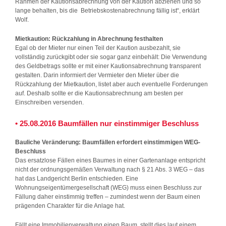
Rahmen der Kautionsabrechnung von der Kaution abziehen und so
lange behalten, bis die Betriebskostenabrechnung fällig ist“, erklärt
Wolf.
Mietkaution: Rückzahlung in Abrechnung festhalten
Egal ob der Mieter nur einen Teil der Kaution ausbezahlt, sie
vollständig zurückgibt oder sie sogar ganz einbehält: Die Verwendung
des Geldbetrags sollte er mit einer Kautionsabrechnung transparent
gestalten. Darin informiert der Vermieter den Mieter über die
Rückzahlung der Mietkaution, listet aber auch eventuelle Forderungen
auf. Deshalb sollte er die Kautionsabrechnung am besten per
Einschreiben versenden.
• 25.08.2016 Baumfällen nur einstimmiger Beschluss
Bauliche Veränderung: Baumfällen erfordert einstimmigen WEG-
Beschluss
Das ersatzlose Fällen eines Baumes in einer Gartenanlage entspricht
nicht der ordnungsgemäßen Verwaltung nach § 21 Abs. 3 WEG – das
hat das Landgericht Berlin entschieden. Eine
Wohnungseigentümergesellschaft (WEG) muss einen Beschluss zur
Fällung daher einstimmig treffen – zumindest wenn der Baum einen
prägenden Charakter für die Anlage hat.
Fällt eine Immobilienverwaltung einen Baum, stellt dies laut einem