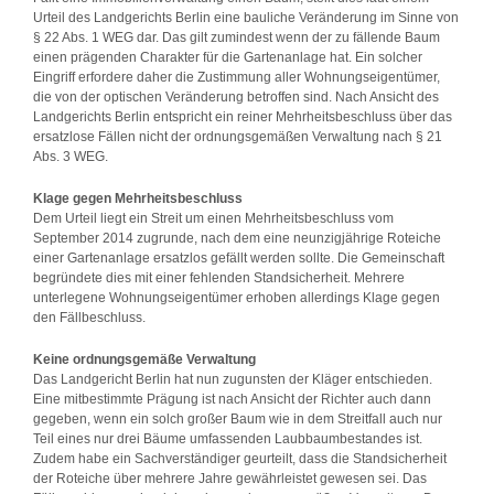
Urteil des Landgerichts Berlin eine bauliche Veränderung im Sinne von
§ 22 Abs. 1 WEG dar. Das gilt zumindest wenn der zu fällende Baum
einen prägenden Charakter für die Gartenanlage hat. Ein solcher
Eingriff erfordere daher die Zustimmung aller Wohnungseigentümer,
die von der optischen Veränderung betroffen sind. Nach Ansicht des
Landgerichts Berlin entspricht ein reiner Mehrheitsbeschluss über das
ersatzlose Fällen nicht der ordnungsgemäßen Verwaltung nach § 21
Abs. 3 WEG.
Klage gegen Mehrheitsbeschluss
Dem Urteil liegt ein Streit um einen Mehrheitsbeschluss vom
September 2014 zugrunde, nach dem eine neunzigjährige Roteiche
einer Gartenanlage ersatzlos gefällt werden sollte. Die Gemeinschaft
begründete dies mit einer fehlenden Standsicherheit. Mehrere
unterlegene Wohnungseigentümer erhoben allerdings Klage gegen
den Fällbeschluss.
Keine ordnungsgemäße Verwaltung
Das Landgericht Berlin hat nun zugunsten der Kläger entschieden.
Eine mitbestimmte Prägung ist nach Ansicht der Richter auch dann
gegeben, wenn ein solch großer Baum wie in dem Streitfall auch nur
Teil eines nur drei Bäume umfassenden Laubbaumbestandes ist.
Zudem habe ein Sachverständiger geurteilt, dass die Standsicherheit
der Roteiche über mehrere Jahre gewährleistet gewesen sei. Das