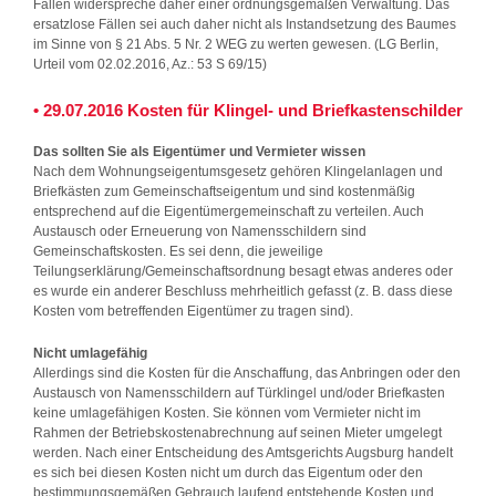
Fällen widerspreche daher einer ordnungsgemäßen Verwaltung. Das
ersatzlose Fällen sei auch daher nicht als Instandsetzung des Baumes
im Sinne von § 21 Abs. 5 Nr. 2 WEG zu werten gewesen. (LG Berlin,
Urteil vom 02.02.2016, Az.: 53 S 69/15)
• 29.07.2016 Kosten für Klingel- und Briefkastenschilder
Das sollten Sie als Eigentümer und Vermieter wissen
Nach dem Wohnungseigentumsgesetz gehören Klingelanlagen und
Briefkästen zum Gemeinschaftseigentum und sind kostenmäßig
entsprechend auf die Eigentümergemeinschaft zu verteilen. Auch
Austausch oder Erneuerung von Namensschildern sind
Gemeinschaftskosten. Es sei denn, die jeweilige
Teilungserklärung/Gemeinschaftsordnung besagt etwas anderes oder
es wurde ein anderer Beschluss mehrheitlich gefasst (z. B. dass diese
Kosten vom betreffenden Eigentümer zu tragen sind).
Nicht umlagefähig
Allerdings sind die Kosten für die Anschaffung, das Anbringen oder den
Austausch von Namensschildern auf Türklingel und/oder Briefkasten
keine umlagefähigen Kosten. Sie können vom Vermieter nicht im
Rahmen der Betriebskostenabrechnung auf seinen Mieter umgelegt
werden. Nach einer Entscheidung des Amtsgerichts Augsburg handelt
es sich bei diesen Kosten nicht um durch das Eigentum oder den
bestimmungsgemäßen Gebrauch laufend entstehende Kosten und