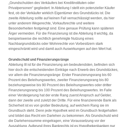
„Grundschulden des Verkäufers bei Kreditinstituten oder
Privatpersonen“ gegliedert. In Abteilung I stellt ein potenzieller Käufer
fest, ob der Verkäufer wirklich Eigentümer des Grundstücks ist. Die
zweite Abteilung sollte auf keinen Fall vernachlässigt werden, da hier
unter anderem Wegerechte, Vorkaufsrechte und weitere
Besonderheiten festgelegt sind. Eine genaue Prüfung kann späteren
Ärger vermeiden. Für die Finanzierung ist die Abteilung II wichtig, da
beispielsweise die rechtlich genehmigte Nutzung eines
Nachbargrundstücks oder Wohnrechte von Vorbesitzern stark
eingeschränkt wird und damit auch Auswirkungen auf den Wert hat.
Grundschuld und Finanzierungsränge
Abteilung III ist für die Finanzierung am bedeutendsten, befinden sich
hier doch die entscheidenden Einträge nach Erwerb des Grundstückes,
vor allem die Finanzierungsränge: Erster Finanzierungsrang bis 60
Prozent des Beleihungswertes, zweiter Finanzierungsrang bis 80
beziehungsweise bis 90 Prozent des Beleihungswertes oder dritter
Finanzierungsrang bis 100 Prozent des Beleihungswertes. Im Falle
einer Versteigerung hat der erste Rang zuerst Anspruch auf Gelder,
dann der zweite und zuletzt der Dritte. Für eine finanzierende Bank als
Sicherheit ist es von großer Bedeutung, auf welchem Rang sie im
Grundbuch steht. Denn jede Hypothek wird im Grundbuch festgehalten
und bildet das Recht ein Darlehen zu bekommen. Als Grundschuld wird
die Darlehenssumme eingetragen, eine Voraussetzung vor der
Auszahlung. Aufgrund ihres Bankrechts ist es Hypothekenbanken nur