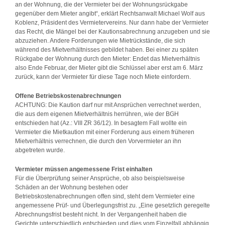
an der Wohnung, die der Vermieter bei der Wohnungsrückgabe
gegenüber dem Mieter angibt“, erklärt Rechtsanwalt Michael Wolf aus
Koblenz, Präsident des Vermietervereins. Nur dann habe der Vermieter
das Recht, die Mängel bei der Kautionsabrechnung anzugeben und sie
abzuziehen. Andere Forderungen wie Mietrückstände, die sich
während des Mietverhältnisses gebildet haben. Bei einer zu späten
Rückgabe der Wohnung durch den Mieter: Endet das Mietverhältnis
also Ende Februar, der Mieter gibt die Schlüssel aber erst am 6. März
zurück, kann der Vermieter für diese Tage noch Miete einfordern.
Offene Betriebskostenabrechnungen
ACHTUNG: Die Kaution darf nur mit Ansprüchen verrechnet werden,
die aus dem eigenen Mietverhältnis herrühren, wie der BGH
entschieden hat (Az.: VIII ZR 36/12). In besagtem Fall wollte ein
Vermieter die Mietkaution mit einer Forderung aus einem früheren
Mietverhältnis verrechnen, die durch den Vorvermieter an ihn
abgetreten wurde.
Vermieter müssen angemessene Frist einhalten
Für die Überprüfung seiner Ansprüche, ob also beispielsweise
Schäden an der Wohnung bestehen oder
Betriebskostenabrechnungen offen sind, steht dem Vermieter eine
angemessene Prüf- und Überlegungsfrist zu. „Eine gesetzlich geregelte
Abrechnungsfrist besteht nicht. In der Vergangenheit haben die
Gerichte unterschiedlich entschieden und dies vom Einzelfall abhängig