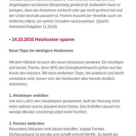
Angeklagten auf dessen Bürgersteig gestürzt ist. Außerdem muss er
belegen, dass der Anwohner schlecht oder gar nicht gestreut hat und
der Unfall deshalb passiert ist. Freilich braucht der Verletzte auch ein
ärztliches Attest, um seinen Schaden nachzuweisen. (Quelle:
Immowelt-Ratgeber 11.2016)
• 14.10.2016 Heizkosten sparen
Neun Tipps für niedrigere Heizkosten
Mit dem Oktober ist auch die neue Heizsaison gestartet. Ein wichtiges
und teures Thema, denn 80% des Energieverbrauchs gehen auf das
Konto des Heizens. Mit neun einfachen Tipps, die praktisch und leicht
umsetzbar sind, lassen sich die Heizkosten aber bereits deutlich
reduzieren.
1. Heizkörper entlüften
Hat sich Luft in den Heizkörpern gesammelt, läuft die Heizung nicht
mehr optimal und es gluckert meist hörbar. Das Entlüften dauert nur
wenige Minuten und bringt sofort mehr Komfort.
2. Fenster abdichten
Besonders Altbauten sind davon betroffen: zugige Fenster.
Dichtungsband ist günstig und schafft schnell Abhilfe. So bleibt die