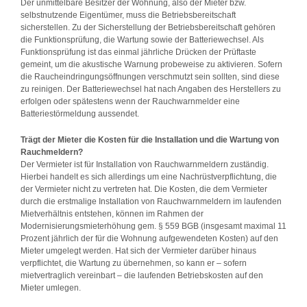
Der unmittelbare Besitzer der Wohnung, also der Mieter bzw.
selbstnutzende Eigentümer, muss die Betriebsbereitschaft
sicherstellen. Zu der Sicherstellung der Betriebsbereitschaft gehören
die Funktionsprüfung, die Wartung sowie der Batteriewechsel. Als
Funktionsprüfung ist das einmal jährliche Drücken der Prüftaste
gemeint, um die akustische Warnung probeweise zu aktivieren. Sofern
die Raucheindringungsöffnungen verschmutzt sein sollten, sind diese
zu reinigen. Der Batteriewechsel hat nach Angaben des Herstellers zu
erfolgen oder spätestens wenn der Rauchwarnmelder eine
Batteriestörmeldung aussendet.
Trägt der Mieter die Kosten für die Installation und die Wartung von
Rauchmeldern?
Der Vermieter ist für Installation von Rauchwarnmeldern zuständig.
Hierbei handelt es sich allerdings um eine Nachrüstverpflichtung, die
der Vermieter nicht zu vertreten hat. Die Kosten, die dem Vermieter
durch die erstmalige Installation von Rauchwarnmeldern im laufenden
Mietverhältnis entstehen, können im Rahmen der
Modernisierungsmieterhöhung gem. § 559 BGB (insgesamt maximal 11
Prozent jährlich der für die Wohnung aufgewendeten Kosten) auf den
Mieter umgelegt werden. Hat sich der Vermieter darüber hinaus
verpflichtet, die Wartung zu übernehmen, so kann er – sofern
mietvertraglich vereinbart – die laufenden Betriebskosten auf den
Mieter umlegen.