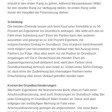
erlaubt in den ersten Rang zu gehen, während Bausparkassen Mittel
für den zweiten Rang zur Verfügung stellen. Im ersten Rang sollte
immer der Hauptteil der Finanzierung stehen.
Scheidung
Die meisten Eheleute lassen sich beim Kauf einer Immobilie je zu 50
Prozent als Eigentümer ins Grundbuch eintragen. Wie wirkt sich das im
Falle einer Scheidung aus? Einer der Partner kann den anderen
auszahlen und gelangt so zu 100 Prozent Eigentum, mit
entsprechendem Eintrag im Grundbuch. Das ist jedoch meist finanziell
nicht möglich und hat entweder den Verkauf oder den Auszug eines
Partners zur Folge. Was aber wenn nur ein Partner im Grundbuch
eingetragen ist? Da in Deutschland die meisten Ehen als
Zugewinngemeinschaft deklariert sind, steht dem Partner ohne
Grundbucheintrag dennoch sein Anteil zu. Vorteil eines 50/50-Eintrags
ist, dass ohne die Zustimmung des ehemaligen Partners keine
Entscheidung über einen Verkauf getroffen werden kann.
Kosten bei Grundbuchänderungen
Wechseln Eigentümer die finanzierende Bank, etwa im Falle einer
Anschlussfinanzierung, sind auch Änderungen im Grundbuch nötig. Bei
jeder Eintragung im Grundbuch fallen Kosten an. Diese sind aber
entgegen der weitläufigen Meinung im Falle einer
Anschlussfinanzierung geringer als angenommen.. Die neue Bank