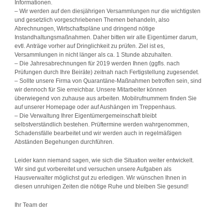
Informationen.
– Wir werden auf den diesjährigen Versammlungen nur die wichtigsten
und gesetzlich vorgeschriebenen Themen behandeln, also
Abrechnungen, Wirtschaftspläne und dringend nötige
Instandhaltungsmaßnahmen. Daher bitten wir alle Eigentümer darum,
evtl. Anträge vorher auf Dringlichkeit zu prüfen. Ziel ist es,
Versammlungen in nicht länger als ca. 1 Stunde abzuhalten.
– Die Jahresabrechnungen für 2019 werden Ihnen (ggfls. nach
Prüfungen durch Ihre Beiräte) zeitnah nach Fertigstellung zugesendet.
– Sollte unsere Firma von Quarantäne-Maßnahmen betroffen sein, sind
wir dennoch für Sie erreichbar. Unsere Mitarbeiter können
überwiegend von zuhause aus arbeiten. Mobilrufnummern finden Sie
auf unserer Homepage oder auf Aushängen im Treppenhaus.
– Die Verwaltung Ihrer Eigentümergemeinschaft bleibt
selbstverständlich bestehen. Prüftermine werden wahrgenommen,
Schadensfälle bearbeitet und wir werden auch in regelmäßigen
Abständen Begehungen durchführen.
Leider kann niemand sagen, wie sich die Situation weiter entwickelt.
Wir sind gut vorbereitet und versuchen unsere Aufgaben als
Hausverwalter möglichst gut zu erledigen. Wir wünschen Ihnen in
diesen unruhigen Zeiten die nötige Ruhe und bleiben Sie gesund!
Ihr Team der