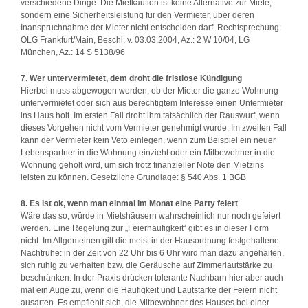
verschiedene Dinge: Die Mietkaution ist keine Alternative zur Miete,
sondern eine Sicherheitsleistung für den Vermieter, über deren
Inanspruchnahme der Mieter nicht entscheiden darf. Rechtsprechung:
OLG Frankfurt/Main, Beschl. v. 03.03.2004, Az.: 2 W 10/04, LG
München, Az.: 14 S 5138/96
7. Wer untervermietet, dem droht die fristlose Kündigung
Hierbei muss abgewogen werden, ob der Mieter die ganze Wohnung
untervermietet oder sich aus berechtigtem Interesse einen Untermieter
ins Haus holt. Im ersten Fall droht ihm tatsächlich der Rauswurf, wenn
dieses Vorgehen nicht vom Vermieter genehmigt wurde. Im zweiten Fall
kann der Vermieter kein Veto einlegen, wenn zum Beispiel ein neuer
Lebenspartner in die Wohnung einzieht oder ein Mitbewohner in die
Wohnung geholt wird, um sich trotz finanzieller Nöte den Mietzins
leisten zu können. Gesetzliche Grundlage: § 540 Abs. 1 BGB
8. Es ist ok, wenn man einmal im Monat eine Party feiert
Wäre das so, würde in Mietshäusern wahrscheinlich nur noch gefeiert
werden. Eine Regelung zur „Feierhäufigkeit“ gibt es in dieser Form
nicht. Im Allgemeinen gilt die meist in der Hausordnung festgehaltene
Nachtruhe: in der Zeit von 22 Uhr bis 6 Uhr wird man dazu angehalten,
sich ruhig zu verhalten bzw. die Geräusche auf Zimmerlautstärke zu
beschränken. In der Praxis drücken tolerante Nachbarn hier aber auch
mal ein Auge zu, wenn die Häufigkeit und Lautstärke der Feiern nicht
ausarten. Es empfiehlt sich, die Mitbewohner des Hauses bei einer