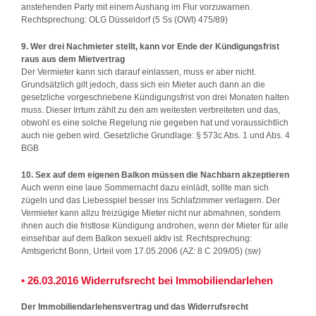
anstehenden Party mit einem Aushang im Flur vorzuwarnen.
Rechtsprechung: OLG Düsseldorf (5 Ss (OWI) 475/89)
9. Wer drei Nachmieter stellt, kann vor Ende der Kündigungsfrist
raus aus dem Mietvertrag
Der Vermieter kann sich darauf einlassen, muss er aber nicht.
Grundsätzlich gilt jedoch, dass sich ein Mieter auch dann an die
gesetzliche vorgeschriebene Kündigungsfrist von drei Monaten halten
muss. Dieser Irrtum zählt zu den am weitesten verbreiteten und das,
obwohl es eine solche Regelung nie gegeben hat und voraussichtlich
auch nie geben wird. Gesetzliche Grundlage: § 573c Abs. 1 und Abs. 4
BGB
10. Sex auf dem eigenen Balkon müssen die Nachbarn akzeptieren
Auch wenn eine laue Sommernacht dazu einlädt, sollte man sich
zügeln und das Liebesspiel besser ins Schlafzimmer verlagern. Der
Vermieter kann allzu freizügige Mieter nicht nur abmahnen, sondern
ihnen auch die fristlose Kündigung androhen, wenn der Mieter für alle
einsehbar auf dem Balkon sexuell aktiv ist. Rechtsprechung:
Amtsgericht Bonn, Urteil vom 17.05.2006 (AZ: 8 C 209/05) (sw)
• 26.03.2016 Widerrufsrecht bei Immobiliendarlehen
Der Immobiliendarlehensvertrag und das Widerrufsrecht