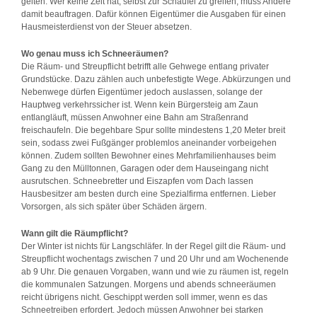
gelten. Wer keine Zeit hat, selbst zur Schaufel zu greifen, muss Andere
damit beauftragen. Dafür können Eigentümer die Ausgaben für einen
Hausmeisterdienst von der Steuer absetzen.
Wo genau muss ich Schneeräumen?
Die Räum- und Streupflicht betrifft alle Gehwege entlang privater
Grundstücke. Dazu zählen auch unbefestigte Wege. Abkürzungen und
Nebenwege dürfen Eigentümer jedoch auslassen, solange der
Hauptweg verkehrssicher ist. Wenn kein Bürgersteig am Zaun
entlangläuft, müssen Anwohner eine Bahn am Straßenrand
freischaufeln. Die begehbare Spur sollte mindestens 1,20 Meter breit
sein, sodass zwei Fußgänger problemlos aneinander vorbeigehen
können. Zudem sollten Bewohner eines Mehrfamilienhauses beim
Gang zu den Mülltonnen, Garagen oder dem Hauseingang nicht
ausrutschen. Schneebretter und Eiszapfen vom Dach lassen
Hausbesitzer am besten durch eine Spezialfirma entfernen. Lieber
Vorsorgen, als sich später über Schäden ärgern.
Wann gilt die Räumpflicht?
Der Winter ist nichts für Langschläfer. In der Regel gilt die Räum- und
Streupflicht wochentags zwischen 7 und 20 Uhr und am Wochenende
ab 9 Uhr. Die genauen Vorgaben, wann und wie zu räumen ist, regeln
die kommunalen Satzungen. Morgens und abends schneeräumen
reicht übrigens nicht. Geschippt werden soll immer, wenn es das
Schneetreiben erfordert. Jedoch müssen Anwohner bei starken