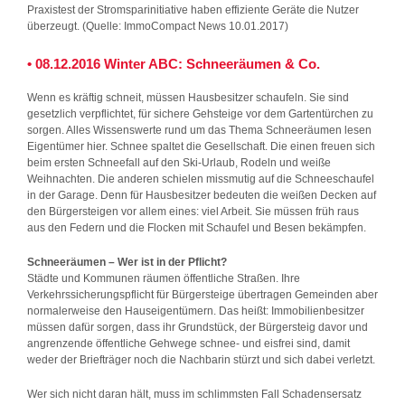
Praxistest der Stromsparinitiative haben effiziente Geräte die Nutzer
überzeugt. (Quelle: ImmoCompact News 10.01.2017)
• 08.12.2016 Winter ABC: Schneeräumen & Co.
Wenn es kräftig schneit, müssen Hausbesitzer schaufeln. Sie sind
gesetzlich verpflichtet, für sichere Gehsteige vor dem Gartentürchen zu
sorgen. Alles Wissenswerte rund um das Thema Schneeräumen lesen
Eigentümer hier. Schnee spaltet die Gesellschaft. Die einen freuen sich
beim ersten Schneefall auf den Ski-Urlaub, Rodeln und weiße
Weihnachten. Die anderen schielen missmutig auf die Schneeschaufel
in der Garage. Denn für Hausbesitzer bedeuten die weißen Decken auf
den Bürgersteigen vor allem eines: viel Arbeit. Sie müssen früh raus
aus den Federn und die Flocken mit Schaufel und Besen bekämpfen.
Schneeräumen – Wer ist in der Pflicht?
Städte und Kommunen räumen öffentliche Straßen. Ihre
Verkehrssicherungspflicht für Bürgersteige übertragen Gemeinden aber
normalerweise den Hauseigentümern. Das heißt: Immobilienbesitzer
müssen dafür sorgen, dass ihr Grundstück, der Bürgersteig davor und
angrenzende öffentliche Gehwege schnee- und eisfrei sind, damit
weder der Briefträger noch die Nachbarin stürzt und sich dabei verletzt.
Wer sich nicht daran hält, muss im schlimmsten Fall Schadensersatz