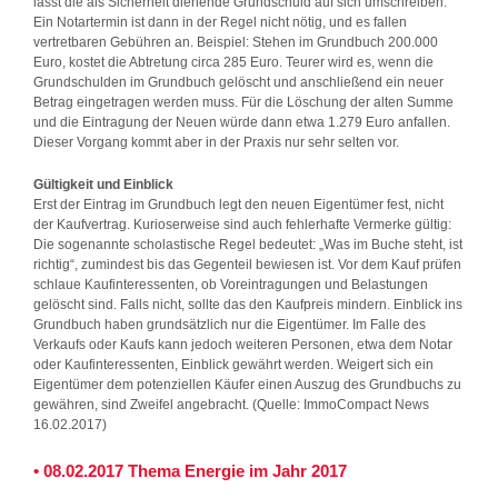
lässt die als Sicherheit dienende Grundschuld auf sich umschreiben.
Ein Notartermin ist dann in der Regel nicht nötig, und es fallen
vertretbaren Gebühren an. Beispiel: Stehen im Grundbuch 200.000
Euro, kostet die Abtretung circa 285 Euro. Teurer wird es, wenn die
Grundschulden im Grundbuch gelöscht und anschließend ein neuer
Betrag eingetragen werden muss. Für die Löschung der alten Summe
und die Eintragung der Neuen würde dann etwa 1.279 Euro anfallen.
Dieser Vorgang kommt aber in der Praxis nur sehr selten vor.
Gültigkeit und Einblick
Erst der Eintrag im Grundbuch legt den neuen Eigentümer fest, nicht
der Kaufvertrag. Kurioserweise sind auch fehlerhafte Vermerke gültig:
Die sogenannte scholastische Regel bedeutet: „Was im Buche steht, ist
richtig“, zumindest bis das Gegenteil bewiesen ist. Vor dem Kauf prüfen
schlaue Kaufinteressenten, ob Voreintragungen und Belastungen
gelöscht sind. Falls nicht, sollte das den Kaufpreis mindern. Einblick ins
Grundbuch haben grundsätzlich nur die Eigentümer. Im Falle des
Verkaufs oder Kaufs kann jedoch weiteren Personen, etwa dem Notar
oder Kaufinteressenten, Einblick gewährt werden. Weigert sich ein
Eigentümer dem potenziellen Käufer einen Auszug des Grundbuchs zu
gewähren, sind Zweifel angebracht. (Quelle: ImmoCompact News
16.02.2017)
• 08.02.2017 Thema Energie im Jahr 2017