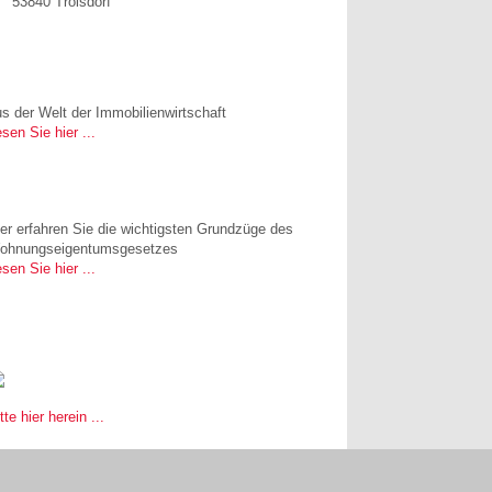
53840 Troisdorf
> Aktuelle Informationen
s der Welt der Immobilienwirtschaft
sen Sie hier ...
>> Ratgeber zum WEG
er erfahren Sie die wichtigsten Grundzüge des
ohnungseigentumsgesetzes
sen Sie hier ...
> Unser Immobilienverkauf
tte hier herein ...